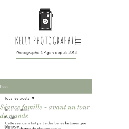
KELLY PHOTOGRAPHIE
Photographe à Agen depuis 2013
Post
Tous les posts
Séance famille - avant un tour
Tous les posts
du monde
Famille
Cette séance là fait partie des belles histoires que 
Mariage
j'ai eu la chance de photographier. 