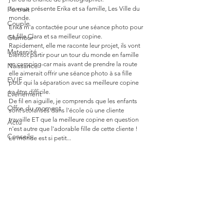
Portrait
Je vous présente Erika et sa famille, Les Ville du 
monde.
Couple
Erika m'a contactée pour une séance photo pour 
sa fille Clara et sa meilleur copine.
Glamour
Rapidement, elle me raconte leur projet, ils vont 
Maternité
bientôt partir pour un tour du monde en famille 
en camping-car mais avant de prendre la route 
Naissance
elle aimerait offrir une séance photo à sa fille 
EVJF
pour qui la séparation avec sa meilleure copine 
va être difficile.  
Événement
De fil en aiguille, je comprends que les enfants 
Offre du moment
sont scolarisés dans l'école où une cliente 
travaille ET que la meilleure copine en question 
Actu
n'est autre que l'adorable fille de cette cliente !
Conseils
Le monde est si petit...