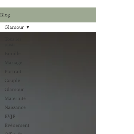
Blog
Glamour
Tous les
posts
Famille
Mariage
Portrait
Couple
Glamour
Maternité
Naissance
EVJF
Événement