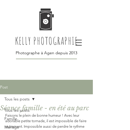
KELLY PHOTOGRAPHIE
Photographe à Agen depuis 2013
Post
Tous les posts
Séance famille - en été au parc
Tous les posts
Faisons le plein de bonne humeur ! Avec leur 
Famille
adorable petite tornade, il est impossible de faire 
autrement. Impossible aussi de perdre le rythme 
Mariage