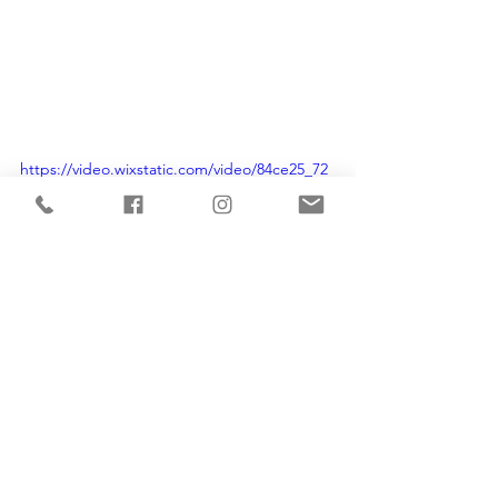
https://video.wixstatic.com/video/84ce25_72
bdbe2ac44241f9b747701ba9322b6a/720p/mp
4/file.mp4
Famille