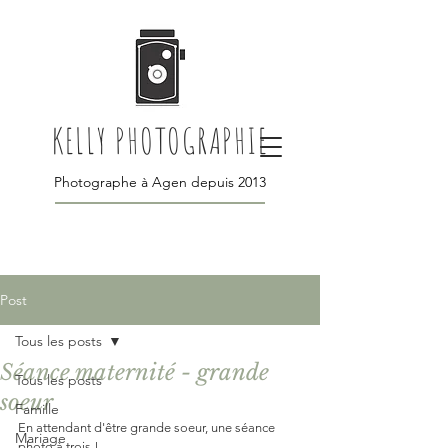
KELLY PHOTOGRAPHIE
Photographe à Agen depuis 2013
Post
Tous les posts
Séance maternité - grande
Tous les posts
soeur
Famille
En attendant d'être grande soeur, une séance 
Mariage
photo à trois ! 