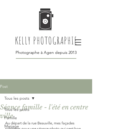
KELLY PHOTOGRAPHIE
Photographe à Agen depuis 2013
Post
Tous les posts
Séance famille - l'été en centre
Tous les posts
ville
Famille
Au départ de la rue Beauville, mes façades 
Mariage
préférées pour une séance photo qui sent bon 