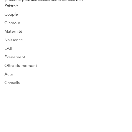
Portrait
l'été !
Couple
Glamour
Maternité
Naissance
EVJF
Événement
Offre du moment
Actu
Conseils