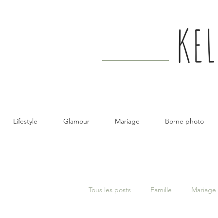
KE
Lifestyle
Glamour
Mariage
Borne photo
Tous les posts
Famille
Mariage