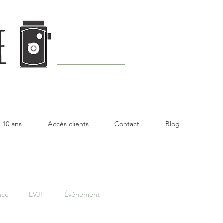
E
10 ans
Accès clients
Contact
Blog
+
nce
EVJF
Événement