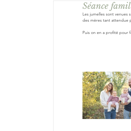
Séance famill
Offre du moment
Actu
Les jumelles sont venues 
des mères tant attendue p
Puis on en a profité pour f