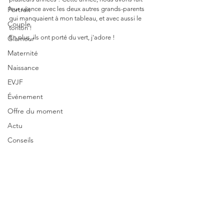
Portrait
leur séance avec les deux autres grands-parents 
qui manquaient à mon tableau, et avec aussi le 
Couple
tonton !
En plus, ils ont porté du vert, j'adore !
Glamour
Maternité
Naissance
EVJF
Événement
Offre du moment
Actu
Conseils