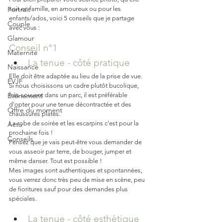
Portrait
soit en famille, en amoureux ou pour les 
enfants/ados, voici 5 conseils que je partage 
Couple
avec vous :
Glamour
Conseil n°1
Maternité
La tenue - côté pratique 
Naissance
Elle doit être adaptée au lieu de la prise de vue. 
EVJF
Si nous choisissons un cadre plutôt bucolique, 
Événement
très souvent dans un parc, il est préférable 
d'opter pour une tenue décontractée et des 
Offre du moment
chaussures plates.
La robe de soirée et les escarpins c'est pour la 
Actu
prochaine fois !
Conseils
Pensez que je vais peut-être vous demander de 
vous asseoir par terre, de bouger, jumper et 
même danser. Tout est possible ! 
Mes images sont authentiques et spontannées, 
vous verrez donc très peu de mise en scène, peu 
de fioritures sauf pour des demandes plus 
spéciales.
La tenue - côté esthétique