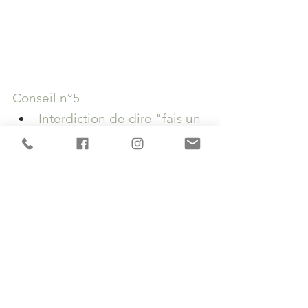
Conseil n°5
Interdiction de dire "fais un 
sourire à la dame" ! 
Pour les séances avec les enfants, je conseille de 
les laisser tranquille. C'est eux qui vont rythmer la 
séance. Et moi, je m'adapte !
Pour eux, c'est très vite ennuyant une séance 
photo surtout si on leur demande de s'asseoir ici 
et comme ça, de pas bouger et de sourire à la 
dame.
Faites-moi confiance, profitez de l'instant, laissez 
les jouer, on va s'apprivoiser... et faire de jolis 
sourires !