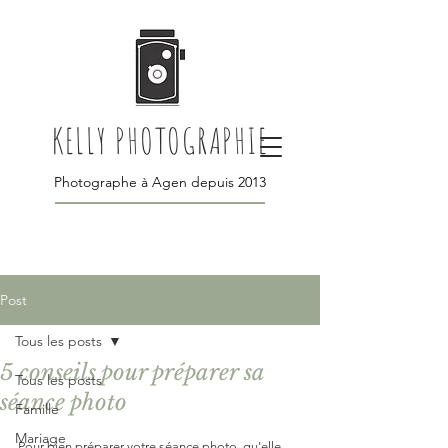
KELLY PHOTOGRAPHIE
Photographe à Agen depuis 2013
Post
Tous les posts
5 conseils pour préparer sa
Tous les posts
séance photo
Famille
Mariage
Pour bien préparer votre séance photo, qu'elle 